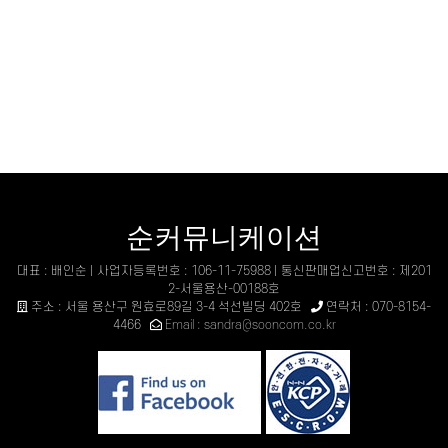
순커뮤니케이션
대표 : 배인순 | 사업자등록번호 : 106-11-75988 | 통신판매업신고번호 : 제201
2-서울용산-00188호
주소 : 서울 용산구 원효로89길 3-4 석선빌딩 402호
연락처 : 070-8154-
4466
Email : sandra@sooncom.co.kr